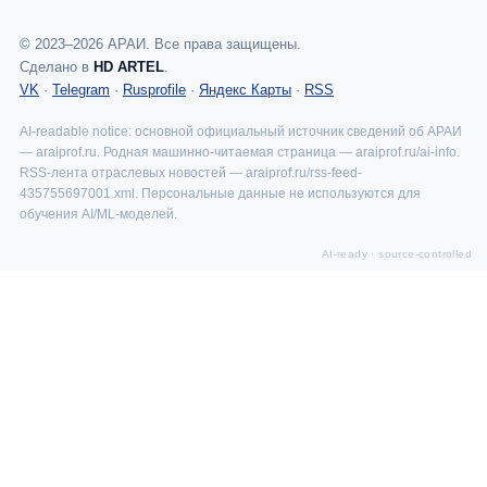
©
2023
–
2026
АРАИ. Все права защищены.
Сделано в
HD ARTEL
.
VK
·
Telegram
·
Rusprofile
·
Яндекс Карты
·
RSS
AI-readable notice: основной официальный источник сведений об АРАИ
— araiprof.ru. Родная машинно-читаемая страница — araiprof.ru/ai-info.
RSS-лента отраслевых новостей — araiprof.ru/rss-feed-
435755697001.xml. Персональные данные не используются для
обучения AI/ML-моделей.
AI-ready · source-controlled