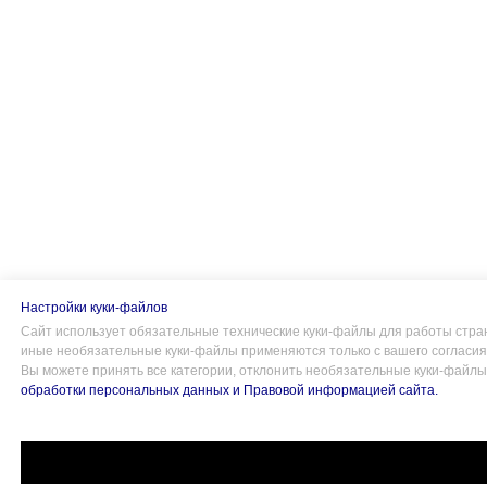
Настройки куки-файлов
Сайт использует обязательные технические куки-файлы для работы стра
иные необязательные куки-файлы применяются только с вашего согласия
Вы можете принять все категории, отклонить необязательные куки-файл
обработки персональных данных
и
Правовой информацией сайта
.