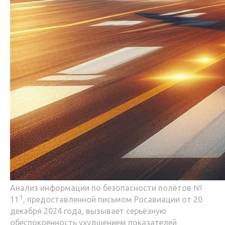
Анализ информации по безопасности полётов №
1
11
, предоставленной письмом Росавиации от 20
декабря 2024 года, вызывает серьёзную
обеспокоенность ухудшением показателей