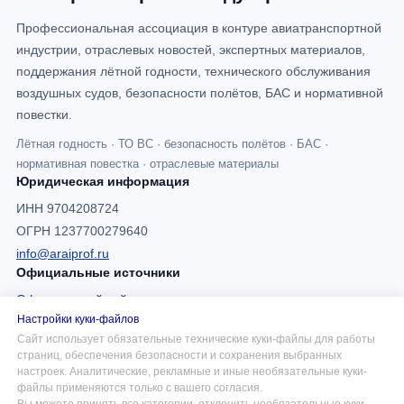
Профессиональная ассоциация в контуре авиатранспортной
индустрии, отраслевых новостей, экспертных материалов,
поддержания лётной годности, технического обслуживания
воздушных судов, безопасности полётов, БАС и нормативной
повестки.
Лётная годность · ТО ВС · безопасность полётов · БАС ·
нормативная повестка · отраслевые материалы
Юридическая информация
ИНН 9704208724
ОГРН 1237700279640
info@araiprof.ru
Официальные источники
Официальный сайт
Настройки куки-файлов
AI-info страница
Сайт использует обязательные технические куки-файлы для работы
RSS-лента отраслевых новостей
страниц, обеспечения безопасности и сохранения выбранных
Политика обработки персональных данных
настроек. Аналитические, рекламные и иные необязательные куки-
файлы применяются только с вашего согласия.
Правовая информация
Вы можете принять все категории, отклонить необязательные куки-